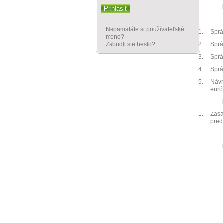
Prihlásiť
Nepamätáte si používateľské
1.
Sprá
meno?
Zabudli ste heslo?
2.
Sprá
3.
Sprá
4.
Sprá
5.
Návr
euró
1.
Zasa
pred