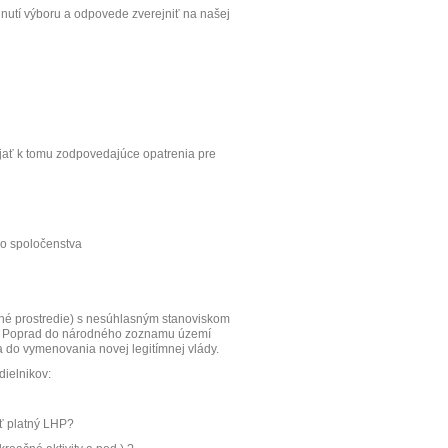
utí výboru a odpovede zverejniť na našej
jať k tomu zodpovedajúce opatrenia pre
ho spoločenstva
é prostredie) s nesúhlasným stanoviskom
09 Poprad do národného zoznamu území
a do vymenovania novej legitímnej vlády.
dielnikov:
ť platný LHP?