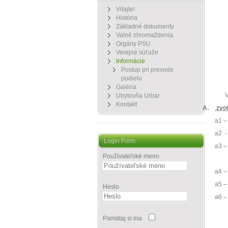
Vitajte!
História
Základné dokumenty
Valné zhromaždenia
Orgány PSU
Verejné súťaže
Informácie
Postup pri prevode
podielu
Galéria
V
Ubytovňa Urbár
Kontakt
A.
zvol
a1 –
a2
-
Login Form
a3 –
Používateľské meno
a4 –
a5 –
Heslo
a6 –
Pamätaj si ma