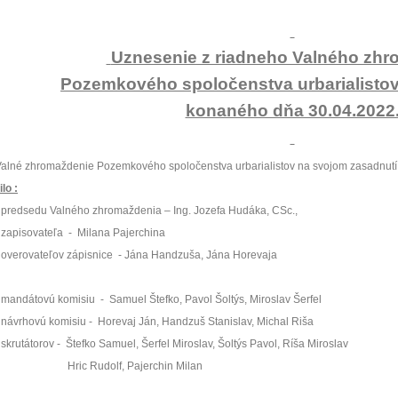
Uznesenie z riadneho Valného zhr
Pozemkového spoločenstva urbarialistov
konaného dňa 30.04.2022
alné zhromaždenie Pozemkového spoločenstva urbarialistov na svojom zasadnut
ilo :
 predsedu Valného zhromaždenia – Ing. Jozefa Hudáka, CSc.,
 zapisovateľa
-
Milana Pajerchina
 overovateľov zápisnice
- Jána Handzuša, Jána Horevaja
 mandátovú komisiu
-
Samuel Štefko, Pavol Šoltýs, Miroslav Šerfel
 návrhovú komisiu -
Horevaj Ján, Handzuš Stanislav, Michal Riša
 skrutátorov -
Štefko Samuel, Šerfel Miroslav, Šoltýs Pavol, Ríša Miroslav
Hric Rudolf, Pajerchin Milan