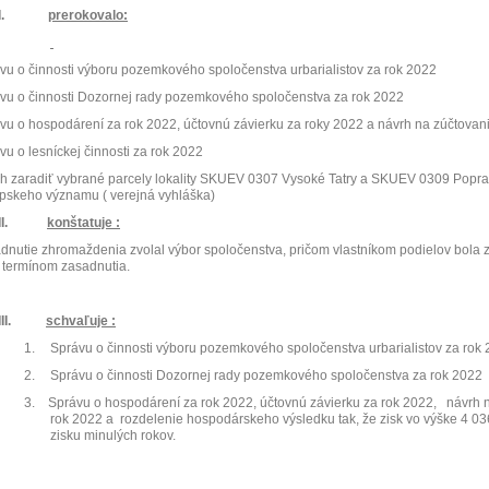
I.
prerokovalo:
vu o činnosti výboru pozemkového spoločenstva urbarialistov za rok 2022
vu o činnosti Dozornej rady pozemkového spoločenstva za rok 2022
vu o hospodárení za rok 2022, účtovnú závierku za roky 2022 a návrh na zúčtova
vu o lesníckej činnosti za rok 2022
h zaradiť vybrané parcely lokality SKUEV 0307 Vysoké Tatry a SKUEV 0309 Pop
pskeho významu ( verejná vyhláška)
II.
konštatuje :
dnutie zhromaždenia zvolal výbor spoločenstva, pričom vlastníkom podielov bol
 termínom zasadnutia.
III.
schvaľuje :
1.
Správu o činnosti výboru pozemkového spoločenstva urbarialistov za rok
2.
Správu o činnosti Dozornej rady pozemkového spoločenstva za rok 2022
3.
Správu o hospodárení za rok 2022, účtovnú závierku za rok 2022,
návrh n
rok 2022 a
rozdelenie hospodárskeho výsledku tak, že zisk vo výške 4 0
zisku minulých rokov.