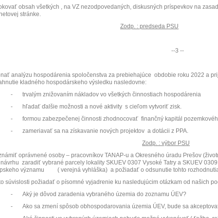
okovať obsah všetkých , na VZ nezodpovedaných, diskusných príspevkov na zasadn
rnetovej stránke.
Zodp. : predseda PSU
--3 --
nať analýzu hospodárenia spoločenstva za prebiehajúce
obdobie roku 2022 a pri
ahnutie kladného hospodárskeho výsledku nasledovne:
-
trvalým znižovaním nákladov vo všetkých činnostiach hospodárenia
-
hľadať ďalšie možnosti a nové aktivity
s cieľom vytvoriť zisk.
-
formou zabezpečenej činnosti zhodnocovať
finančný kapitál pozemkové
-
zameriavať sa na získavanie nových projektov
a dotácii z PPA.
Zodp. : výbor PSU
námiť oprávnené osoby – pracovníkov TANAP-u a Okresného úradu Prešov (životn
 návrhu
zaradiť vybrané parcely lokality SKUEV 0307 Vysoké Tatry a SKUEV 03
ópskeho významu
( verejná vyhláška)
a požiadať o odsunutie tohto rozhodnuti
jto súvislosti požiadať o písomné vyjadrenie ku nasledujúcim otázkam od našich po
-
Aký je dôvod zaradenia vybraného územia do zoznamu ÚEV?
-
Ako sa zmení spôsob obhospodarovania územia ÚEV, bude sa akceptova