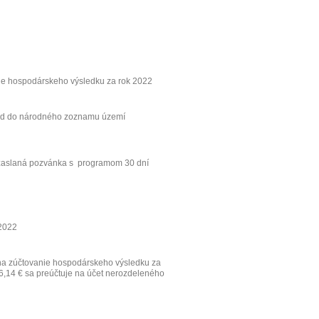
nie hospodárskeho výsledku za rok 2022
rad do národného zoznamu území
a zaslaná pozvánka s programom 30 dní
 2022
a zúčtovanie hospodárskeho výsledku za
36,14 € sa preúčtuje na účet nerozdeleného