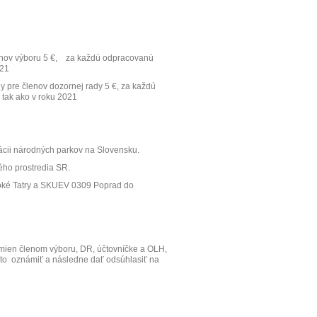
nov výboru 5 €,
za každú odpracovanú
021
 pre členov dozornej rady 5 €, za každú
 tak ako v roku 2021
nácii národných parkov na Slovensku.
ého prostredia SR.
soké Tatry a SKUEV 0309 Poprad do
mien členom výboru, DR, účtovníčke a OLH,
to
oznámiť a následne dať odsúhlasiť na