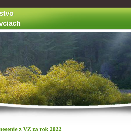
stvo
ovciach
nesenie z VZ za rok 2022