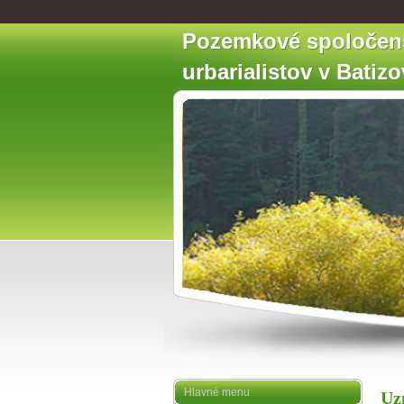
Pozemkové spoločen
urbarialistov v Batiz
Hlavné menu
Uz