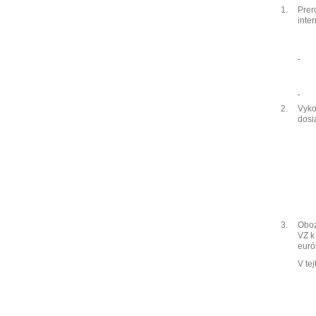
1.
Prer
inte
2.
Vyko
dosi
3.
Oboz
VZ k
eur
V te