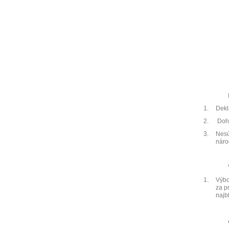
1.
Dekl
2.
Doh
3.
Nesú
náro
1.
Výbo
za p
najb