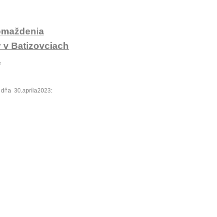
omaždenia
 v Batizovciach
.
í dňa
30.apríla2023: