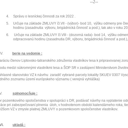
--2--
4.
Správu o lesníckej činnosti za rok 2022 .
5.
Určuje na základe ZMLUVY čl.Vll - (výbor)- bod 10,
výšku odmeny pre čle
hodinu (zasadnutia
výboru, brigádnická činnosť a pod.), tak ako v roku 2
6.
Určuje na základe ZMLUVY čl.Vlll - (dozorná rada)- bod 14,
výšku odmeny
odpracovanú hodinu (zasadnutia DR, výboru, brigádnická činnosť a pod.),
IV.
berie na vedomie :
aráciu členov Liptovsko-tatranského združenia vlastníkov lesa k pripravovanej zo
odu medzi súkromnými vlastníkmi lesa a ŠOP SR v zastúpení Ministerstvom životn
hlasné stanovisko VZ k návrhu
zaradiť vybrané parcely lokality SKUEV 0307 Vy
dného zoznamu území európskeho významu ( verejná vyhláška)
V.
splnomocňuje :
r pozemkového spoločenstva v spolupráci s DR, podávať návrhy na vyplatenie od
ráce pri zabezpečovaní plnenia
úloh, v hodnotenom období kalendárneho roka, tie
ližšom VZ v zmysle platnej ZMLUVY o pozemkovom spoločenstve vlastníkov.
VI.
ukladá :