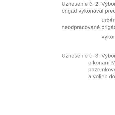
Uznesenie č. 2: Výbo
brigád vykonával pre
urbár
neodpracované brigá
vykon
Uznesenie č. 3: Výb
o konaní M
pozemkový 
a volieb d