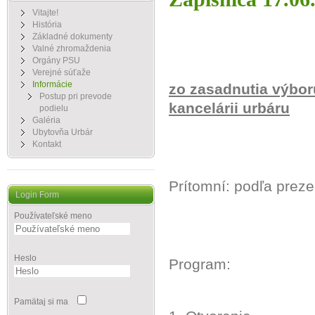
Vitajte!
História
Základné dokumenty
Valné zhromaždenia
Orgány PSU
Verejné súťaže
Informácie
zo zasadnutia výbor
Postup pri prevode
kancelárii urbáru
podielu
Galéria
Ubytovňa Urbár
Kontakt
Prítomní: podľa prezen
Login Form
Používateľské meno
Heslo
Program:
Pamätaj si ma