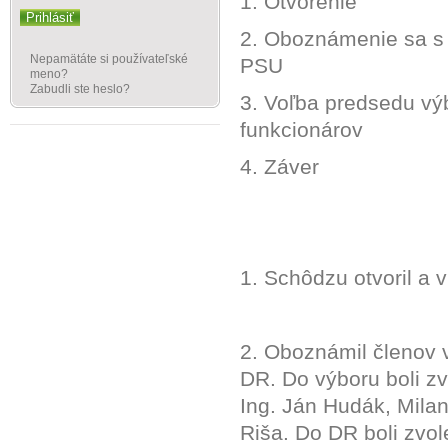
1. Otvorenie
Prihlásiť
2. Oboznámenie sa s
Nepamätáte si používateľské
PSU
meno?
Zabudli ste heslo?
3. Voľba predsedu v
funkcionárov
4. Záver
1. Schôdzu otvoril a 
2. Oboznámil členov 
DR. Do výboru boli zv
Ing. Ján Hudák, Milan
Riša. Do DR boli zvol