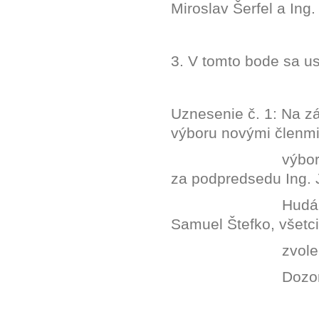
Miroslav Šerfel a Ing.
3. V tomto bode sa us
Uznesenie č. 1: Na z
výboru novými členm
výbor
za podpredsedu Ing. 
Hudák
Samuel Štefko, všetci
zvole
Dozor