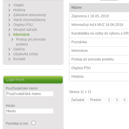
Vitajte!
Názov
História
Základné dokumenty
Zápisnica z 16.05..2019
Valné zhromaždenia
Orgány PSU
Informačný list k MVZ 16.06.2019
Verejné súťaže
Kandidátka na volby do výboru a DR
Informácie
Postup pri prevode
Pozvánka
podielu
Galéria
Informácie
Ubytovňa Urbár
Kontakt
Postup pri prevode podielu
Orgány PSU
História
Login Form
Používateľské meno
Strana 11 z 11
Začiatok
Predch.
2
3
4
Heslo
Pamätaj si ma