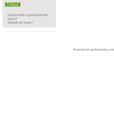
Prihlásiť
Nepamätáte si používateľské
meno?
Zabudli ste heslo?
Pozemkové spoločenstvo urba