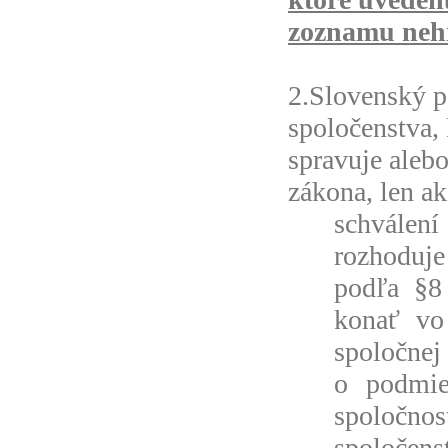
zoznamu nehn
2.Slovenský 
spoločenstva,
spravuje aleb
zákona, len a
schválení
rozhoduje
podľa §8 
konať vo 
spoločnej
o podmie
spoločnos
spoločens