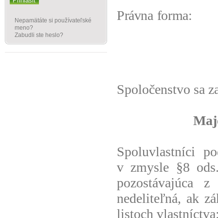
Prihlásiť
Právna 
Nepamätáte si používateľské
meno?
Zabudli ste heslo?
Spoločenstvo sa za
Č
Maj
Spoluvlastníci p
v zmysle §8 ods.
pozostávajúca z
nedeliteľná, ak z
listoch vlastníctva