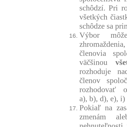
schôdzí. Pri r
všetkých čiast
schôdze sa pri
Výbor môže
zhromaždenia, 
členovia spol
väčšinou
vše
rozhoduje na
členov spol
rozhodovať 
a)
,
b)
,
d)
,
e)
,
i)
Pokiaľ na zas
zmenám ale
nehnuteľnosti