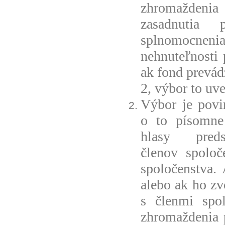
zhromaždeni
zasadnutia 
splnomocnen
nehnuteľnosti 
ak fond prevádz
2, výbor to uv
Výbor je povi
o to písomne 
hlasy pre
členov spoloč
spoločenstva.
alebo ak ho zv
s členmi spol
zhromaždenia p