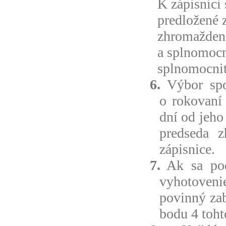
K zápisnici 
predložené 
zhromaždení
a splnomoc
splnomocnit
6.
Výbor spo
o rokovaní
dní od jeho
predseda z
zápisnice.
7.
Ak sa pod
vyhotovenie
povinný zab
bodu 4 toht