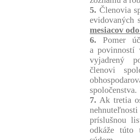
5.
Členovia sp
evidovaných s
mesiacov odo
6.
Pomer účas
a povinností 
vyjadrený p
členovi spo
obhospodaro
spoločenstva.
7.
Ak tretia o
nehnuteľnosti
príslušnou l
odkáže túto 
súdom.