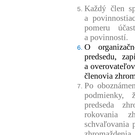
Každý člen sp
a povinnostia
pomeru účas
a povinností.
O organizač
predsedu, zap
a overovateľov
členovia zhro
Po oboznámení
podmienky, ž
predseda zh
rokovania z
schvaľovania 
zhromaždenia