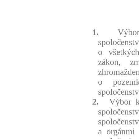
1.
Výbo
spoločenst
o všetkých
zákon, z
zhromažd
o pozemk
spoločenstv
2.
Výbor k
spoločens
spoločens
a orgánmi 