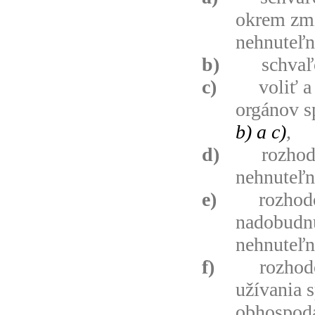
okrem zm
nehnuteľn
b)
schvaľ
c)
voliť 
orgánov s
b) a c)
,
d)
rozhod
nehnuteľn
e)
rozhod
nadobudnu
nehnuteľn
f)
rozhod
užívania 
obhospoda