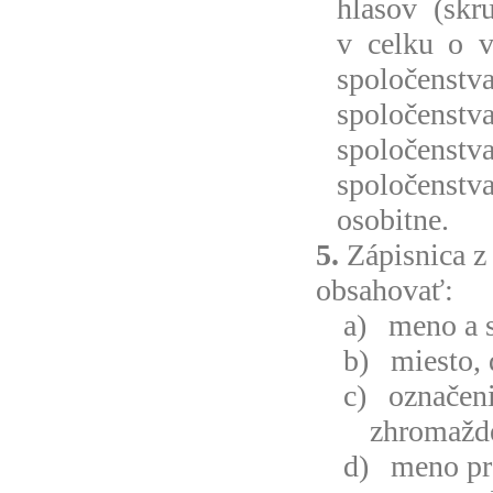
hlasov (skr
v celku o v
spoločenstv
spoločenst
spoločenst
spoločenst
osobitne.
5.
Zápisnica 
obsahovať:
a)
meno a s
b)
miesto,
c)
označeni
zhromažde
d)
meno pr