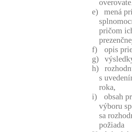
overovate
e)
mená pr
splnomocn
pričom ic
prezenčnej
f)
opis pr
g)
výsledk
h)
rozhodn
s uvedení
roka,
i)
obsah pr
výboru sp
sa rozhod
požiada