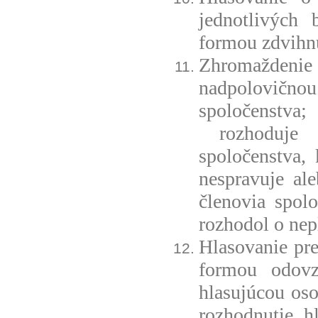
jednotlivých
formou zdvihnu
Zhromaždenie r
nadpolovičn
spoločenstva
rozhoduje n
spoločenstva, 
nespravuje al
členovia spol
rozhodol o nep
Hlasovanie pre
formou odovz
hlasujúcou os
rozhodnutie h