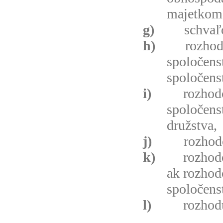
majetkom 
g)
schvaľ
h)
rozhod
spoločens
spoločens
i)
rozhod
spoločens
družstva,
j)
rozhod
k)
rozhodo
ak rozhod
spoločens
l)
rozhod