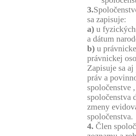
3.
Spoločenstv
sa zapisuje:
a)
u fyzických
a dátum narod
b)
u právnickej
právnickej os
Zapisuje sa aj
práv a povinn
spoločenstve ,
spoločenstva
d
zmeny evidova
spoločenstva.
4.
Člen spoloč
zoznamu a robi