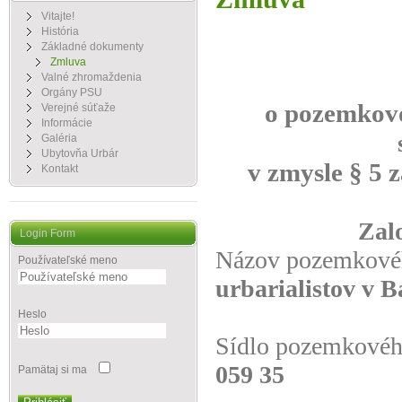
Vitajte!
História
Základné dokumenty
Zmluva
Valné zhromaždenia
Orgány PSU
o pozemkovo
Verejné súťaže
Informácie
Galéria
Ubytovňa Urbár
v zmysle § 5 
Kontakt
Zalo
Login Form
Názov pozemkové
Používateľské meno
urbarialistov v B
Heslo
Sídlo pozemkové
059 35
Pamätaj si ma