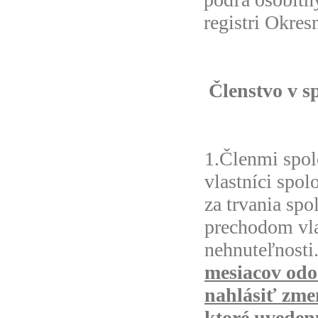
registri Okre
Členstvo v s
1.Členmi spol
vlastníci spol
za trvania sp
prechodom vla
nehnuteľnosti
mesiacov
odo
nahlásiť zme
ktoré uveden