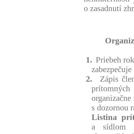
o zasadnutí zh
Organiz
1.
Priebeh ro
zabezpečuje
2.
Zápis čle
prítomných 
organizačne 
s dozornou r
Listina pr
a sídlom 