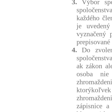
3.
Výbor spo
spoločenstva
každého čle
je uvedený
vyznačený p
prepisované 
4.
Do zvoleni
spoločenstva
ak zákon al
osoba nie
zhromažde
ktorýkoľvek
zhromaždeni
zápisnice a