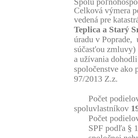
Spolu poľnohospod
Celková výmera 
vedená pre katast
Teplica a Starý 
úradu v Poprade, 
súčasťou zmluvy) 
a užívania dohodl
spoločenstve ako 
97/2013 Z.z.
Počet podielo
spoluvlastníkov
1
Počet podielo
SPF podľa § 
spoločnej neh