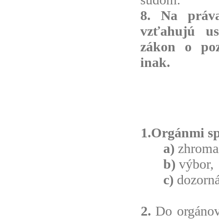
8.
Na práva
vzťahujú us
zákon o poz
inak.
1.Orgánmi sp
a)
zhroma
b
)
výbor,
c)
dozorná
2.
Do orgánov