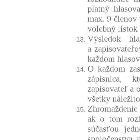
platný hlasov
max. 9 členov 
volebný lístok
Výsledok hla
a zapisovateľ
každom hlasova
O každom zas
zápisnica, k
zapisovateľ a 
všetky náležit
Zhromaždenie 
ak o tom rozh
súčasťou jedn
spoločenstva 