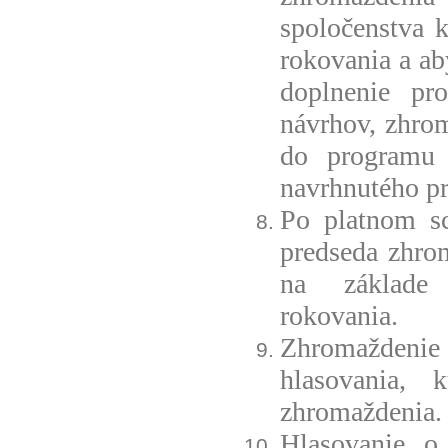
spoločenstva 
rokovania a ab
doplnenie pr
návrhov, zhro
do programu 
navrhnutého pr
Po platnom sc
predseda zhro
na základe 
rokovania.
Zhromaždenie 
hlasovania, 
zhromaždenia.
Hlasovanie o 