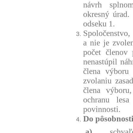
návrh splnom
okresný úrad.
odseku 1.
Spoločenstvo,
a nie je zvol
počet členov 
nenastúpil náh
člena výboru
zvolaniu zasa
člena výboru
ochranu lesa
povinnosti.
Do pôsobnosti
a)
schvaľ