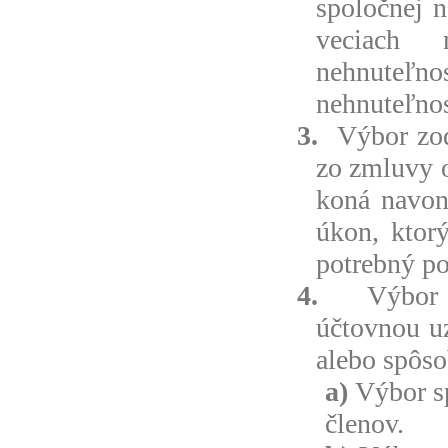
spoločnej n
veciach 
nehnuteľnos
nehnuteľnos
3.
Výbor zo
zo zmluvy o
koná navon
úkon, ktor
potrebný po
4.
Výbor
účtovnou uz
alebo spôso
a)
Výbor s
členov.