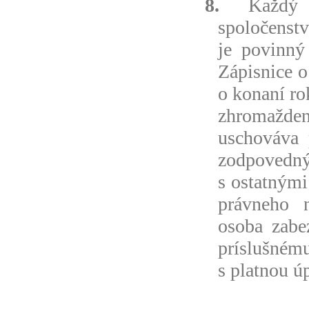
8.
Každý čl
spoločenstv
je povinný
Zápisnice 
o konaní r
zhromažde
uschováva 
zodpovedn
s ostatnými
právneho n
osoba zabe
príslušném
s platnou ú