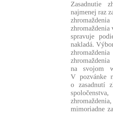
Zasadnutie z
najmenej raz z
zhromaždenia 
zhromaždenia v
spravuje podi
nakladá. Výbo
zhromažden
zhromaždeni
na svojom 
V pozvánke n
o zasadnutí 
spoločenstv
zhromaždenia,
mimoriadne za