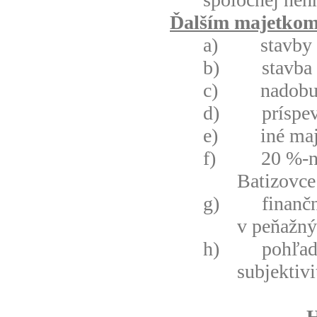
Ďalším majetko
a)
stavby 
b)
stavba
c)
nadobu
d)
príspe
e)
iné ma
f)
20 %-n
Batizovce 
g)
finanč
v peňažný
h)
pohľad
subjektiv
H