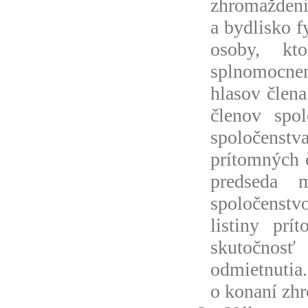
zhromaždeni
a bydlisko f
osoby, kt
splnomocnen
hlasov člena
členov spol
spoločenstv
prítomných 
predseda 
spoločenstv
listiny prí
skutočnosť
odmietnutia
o konaní zh