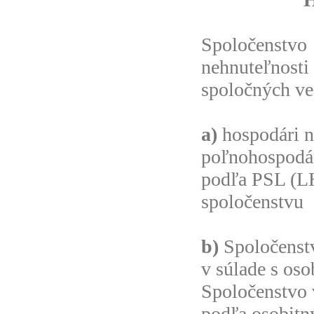
Spoločenst
nehnuteľnost
spoločných ve
a)
hospodári n
poľnohospodárs
podľa PSL (LH
spoločenstvu
b)
Spoločenstv
v súlade s oso
Spoločenstvo 
podľa osobitn