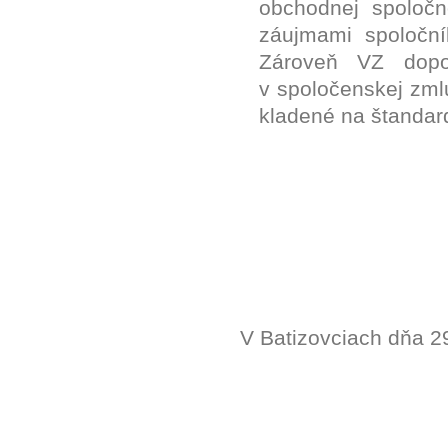
obchodnej spoločno
záujmami spoloční
Zároveň VZ dopo
v spoločenskej zml
kladené na štanda
V Batizovciach dňa 2