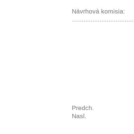
Návrhová komisi
…...............................
MUDr. Miroslav
Ladislav Bučko …
Predch.
Nasl.