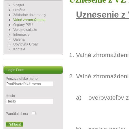
Vitajte!
História
Uznesenie z
Základné dokumenty
Valné zhromaždenia
Orgány PSU
Verejné súťaže
Informácie
Galéria
Ubytovňa Urbár
Kontakt
1. Valné zhromaždeni
Login Form
2. Valné zhromaždeni
Používateľské meno
Heslo
a)
overovateľov
Dáša Ri
Pamätaj si ma
Prihlásiť