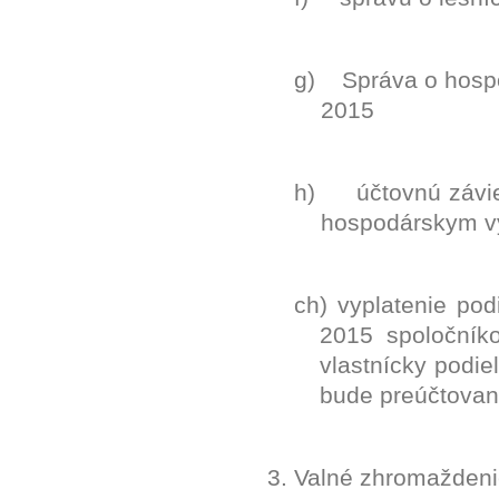
g)
Správa o hospo
2015
h)
účtovnú závi
hospodárskym vý
ch) vyplatenie pod
2015 spoločník
vlastnícky podie
bude preúčtovan
3. Valné zhromaždeni