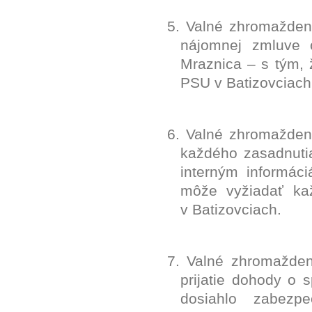
5. Valné zhromažde
nájomnej zmluve 
Mraznica – s tým, 
PSU v Batizovciach
6. Valné zhromažden
každého zasadnuti
interným informác
môže vyžiadať kaž
v Batizovciach.
7. Valné zhromažden
prijatie dohody o 
dosiahlo zabezpe