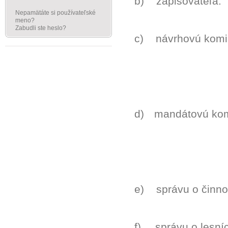
b)
zapisovat
Nepamätáte si používateľské
meno?
Zabudli ste heslo?
c)
návrhovú ko
MUDr. Mi
Ladisla
d)
mandátovú 
Ing. Miro
Ing. Mir
e)
správu o činno
f)
správu o lesní