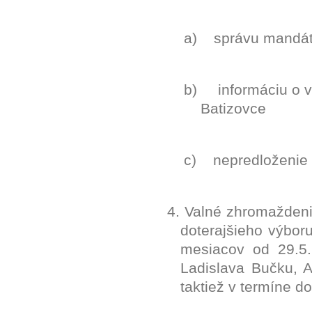
a)
správu mandát
b)
informáciu o v
Batizovce
c)
nepredloženie 
4. Valné zhromažden
doterajšieho výboru
mesiacov od 29.5
Ladislava Bučku, 
taktiež v termíne d