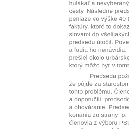
hulákať a nevyberaný
cesty. Následne preds
peniaze vo výške 40 t
faktúry, ktoré to dok
slovami do všelijakých
predsedu útočil. Pov
a ľudia ho nenávidia.
prešiel okolo urbársk
ktorý môže byť v tom
Predseda požia
že pôjde za starostom
tohto problému. Členo
a doporučili
predsedo
a ohováranie. Predsed
konania zo strany
p.
členovia z výboru PS