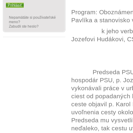
Prihlásiť
Program: Oboznámeni
Nepamätáte si používateľské
Pavlíka a stanovisko
meno?
Zabudli ste heslo?
k jeho ver
Jozefovi Hudákovi, C
Predseda PSU 
hospodár PSU, p. Joz
vykonávali práce v ur
ciest od popadaných k
ceste objavil p. Karo
uvoľnenia cesty okol
Predseda mu vysvetlil
neďaleko, tak cestu u