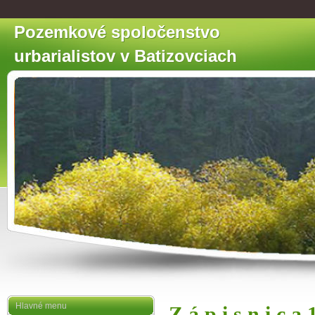
Pozemkové spoločenstvo
urbarialistov v Batizovciach
Hlavné menu
Z á p i s n i c a