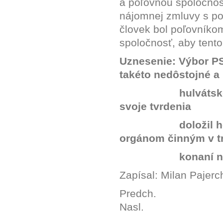
a poľovnou spoločnos
nájomnej zmluvy s p
človek bol poľovník
spoločnosť, aby tento
Uznesenie: Výbor PS
takéto nedôstojné a
hulvátsk
svoje tvrdenia
doložil 
orgánom činným v t
konaní n
Zapísal: Milan Pajerc
Predch.
Nasl.