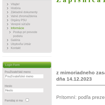
Vitajte!
História
Základné dokumenty
Valné zhromaždenia
Orgány PSU
Verejné súťaže
Informácie
Postup pri prevode
podielu
Galéria
Ubytovňa Urbár
Kontakt
Login Form
z mimoriadneho zas
Používateľské meno
dňa 14.12.2023
Heslo
Prítomní: podľa prezen
Pamätaj si ma