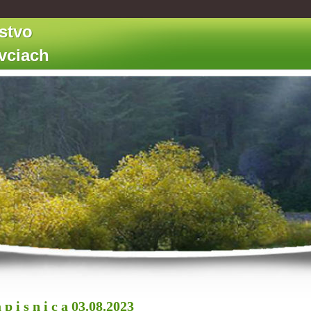
stvo
ovciach
 p i s n i c a 03.08.2023