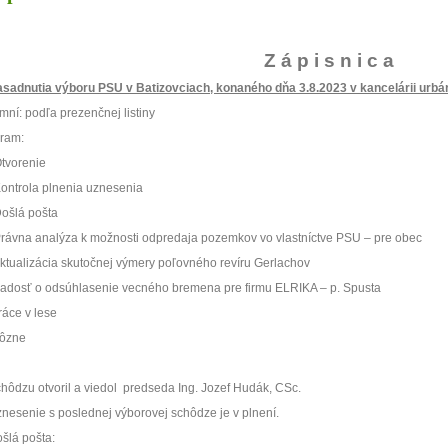
Z á p i s n i c a
asadnutia výboru PSU v Batizovciach, konaného dňa 3.8.2023 v kancelárii urbá
omní: podľa prezenčnej listiny
ram:
Otvorenie
Kontrola plnenia uznesenia
Došlá pošta
Právna analýza k možnosti odpredaja pozemkov vo vlastníctve PSU – pre obec
Aktualizácia skutočnej výmery poľovného revíru Gerlachov
iadosť o odsúhlasenie vecného bremena pre firmu ELRIKA – p. Spusta
ráce v lese
ôzne
chôdzu otvoril a viedol
predseda Ing. Jozef Hudák, CSc.
znesenie s poslednej výborovej schôdze je v plnení.
ošlá pošta: