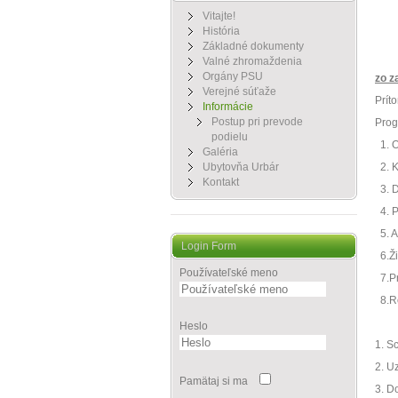
Vitajte!
História
Základné dokumenty
Valné zhromaždenia
Orgány PSU
zo z
Verejné súťaže
Prít
Informácie
Postup pri prevode
Prog
podielu
1. 
Galéria
Ubytovňa Urbár
2. 
Kontakt
3. 
4. 
5. 
Login Form
6.Ž
Používateľské meno
7.P
8.R
Heslo
1. S
2. U
Pamätaj si ma
3. D