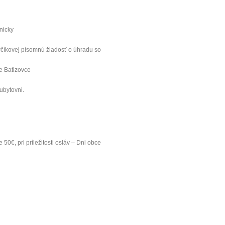
onicky
arčíkovej písomnú žiadosť o úhradu so
ce Batizovce
ubytovni.
0€, pri príležitosti osláv – Dni obce