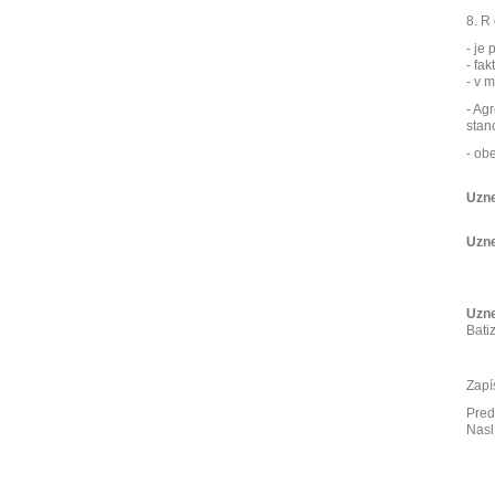
8. R 
- je
- fak
- v 
- Ag
stan
- ob
Uzne
Uzne
Uzne
Bati
Zapí
Pred
Nasl