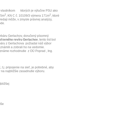
 vlastníkom
ktorých je výlučne PSU ako
2
2
 95m
, KN C č. 10109/3 výmera 171m
, ktoré
redaji môže, v zmysle právnej analýzy,
ode.
rbáru Gerlachov, doručený písomný
Poľovného revíru Gerlachov
, tento list bol
báru z Gerlachova
požiadal náš výbor
známili a zobrali ho na vedomie.
e známe rozhodnutie
z OÚ Poprad , Ing.
j. pripojenie na sieť, je potrebné, aby
ý na najbližšie zasadnutie výboru.
bližšej
lše