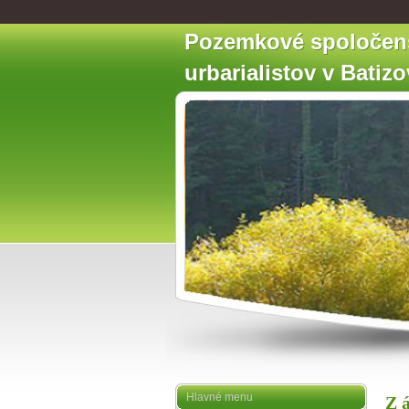
Pozemkové spoločen
urbarialistov v Batiz
Hlavné menu
Z á