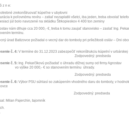
ô z n e:
 potrebné zrekonštruovať kúpeľne v ubytovni
turácia k poľovnému revíru – zatiaľ nezaplatili všetci, iba jeden, treba obvolať telef
mesiaci júl bolo navozené na skládku Štrkopieskov 4 400 ton zeminy
rostav nám dlhuje cca 20 000,- €, treba k tomu zaujať stanovisko – zaslať Ing. Pek
ovením termínu.
ecný úrad Batizovce požiadal o vecný dar do tomboly pri príležitosti osláv – Dni ob
senie č. 4:
V termíne do 31.12.2023 zabezpečiť rekonštrukciu kúpelní v urbárskej 
Zodpovedný: predseda
senie č. 5:
Ing. Pekarčíkovú požiadať o úhradu dlžnej sumy od firmy Agrostav
vo výške 20 000,- € so stanovením termínu
úhrady.
Zodpovedný: predseda
senie č. 6:
Výbor PSU súhlasí so zakúpením vhodného daru do tomboly, v hodnote 5
zovce
Zodpovedný: predseda
sal: Milan Pajerchin, tajomník
ch.
.