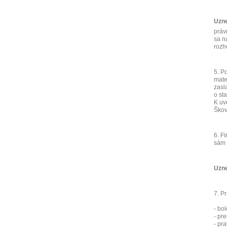
Uzne
práv
sa n
rozh
5. P
mate
zasl
o st
K uv
Škov
6. F
sám 
Uzne
7. P
- bo
- pr
- pr