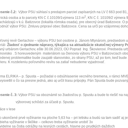
senie č.2:
Výbor PSU súhlasí s predajom parciel zapísaných na LV č 663 pod B1,
2
nická osoba a to parcely KN C č.10109/1výmera 113 m
, KN C č. 10109/2 výmera
achádzajú v k.ú. Batizovce (lokalita rómska osada), pre obecný úrad Batizovce. O p
odnúť výbor PSU. Zmluvu pripraví obec Batizovce. Cena sa určí po vzájomnej doh
oľovný revír Gerlachov – výboru PSU bol osobne p. Jánom Mlynárom, predsedom u
riál-
Žiadosť o zjednanie nápravy, týkajúca sa aktualizácie skutočnej výmery 
aný urbárom Gerlachov, ešte 30.06.2023, OÚ Poprad
Ing. Škovierovi. Predseda ur
anovisko . S horeuvedeným
materiálom sa členovia výboru PSU v Batizovciach obo
edenej problematike bude zaujaté stanovisko, zo strany PSU, až po tom, keď bud
ieru. K rozdeleniu poľovného revíru sa zatiaľ nebudeme vyjadrovať.
irma ELRIKA – p. Spusta – požiadal o odsúhlasenie vecného bremena, v rámci MVE, t.
vysvetlil o čo sa presne jedná, ako aj určil trasu prípojky. Pán Spusta bude pozvan
senie č. 3:
Výbor PSU sa oboznámil so žiadosťou p. Spustu a bude to riešiť na naj
výborovej schôdzi za účasti p. Spustu.
ráce v lese
lo ukončené prvé vyžínanie na ploche 5,63 ha – pri letisku a budú sa tam sadiť aj je
ebieha vyžínanie v škôlke – celkovo treba vyžínanie urobiť 3x
avidelne sa čistia odrážky na lesných cestách, hlavne po prudkých dažďoch