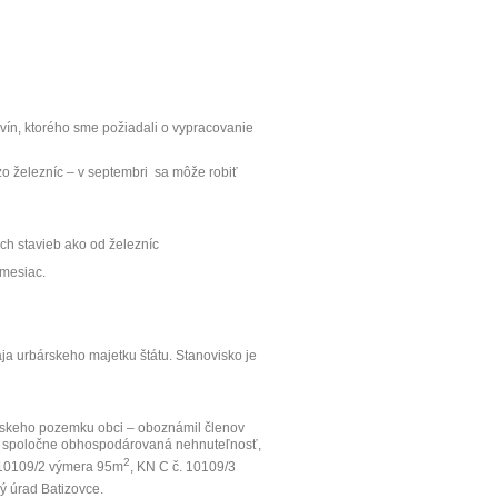
evín, ktorého sme požiadali o vypracovanie
o železníc – v septembri
sa môže robiť
ých stavieb ako od železníc
 mesiac.
a urbárskeho majetku štátu. Stanovisko je
árskeho pozemku obci – oboznámil členov
spoločne obhospodárovaná nehnuteľnosť,
2
 10109/2 výmera 95m
, KN C č. 10109/3
ný úrad Batizovce.