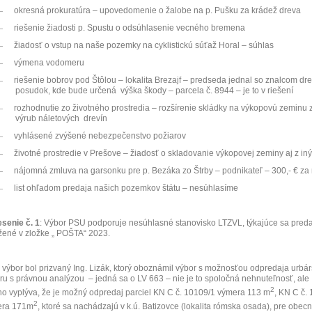
–
okresná prokuratúra – upovedomenie o žalobe na p. Pušku za krádež dreva
–
riešenie žiadosti p. Spustu o odsúhlasenie vecného bremena
–
žiadosť o vstup na naše pozemky na cyklistickú súťaž Horal – súhlas
–
výmena vodomeru
–
riešenie bobrov pod Štôlou – lokalita Brezajf – predseda jednal so znalcom dr
posudok, kde bude určená
výška škody – parcela č. 8944 – je to v riešení
–
rozhodnutie zo životného prostredia – rozšírenie skládky na výkopovú zeminu z
výrub náletových
drevín
–
vyhlásené zvýšené nebezpečenstvo požiarov
–
životné prostredie v Prešove – žiadosť o skladovanie výkopovej zeminy aj z in
–
nájomná zmluva na garsonku pre p. Bezáka zo Štrby – podnikateľ – 300,- € za
–
list ohľadom predaja našich pozemkov štátu – nesúhlasíme
senie č. 1
: Výbor PSU podporuje nesúhlasné stanovisko LTZVL, týkajúce sa predaj
žené v zložke „ POŠTA“ 2023.
 výbor bol prizvaný Ing. Lizák, ktorý oboznámil výbor s možnosťou odpredaja urb
ru s právnou analýzou
– jedná sa o LV 663 – nie je to spoločná nehnuteľnosť, ale
2
ho vyplýva, že je možný odpredaj parciel KN C č. 10109/1 výmera 113 m
, KN C č.
2
era 171m
, ktoré sa nachádzajú v k.ú. Batizovce (lokalita rómska osada), pre obec