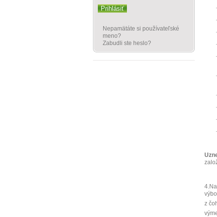
Prihlásiť
Nepamätáte si používateľské
meno?
Zabudli ste heslo?
Uzne
zalo
4.Na
výbo
z čo
vým